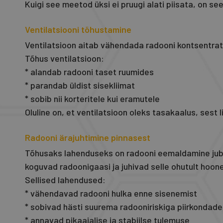
Kuigi see meetod üksi ei pruugi alati piisata, on see
Ventilatsiooni tõhustamine
Ventilatsioon aitab vähendada radooni kontsentrats
Tõhus ventilatsioon:
* alandab radooni taset ruumides
* parandab üldist sisekliimat
* sobib nii korteritele kui eramutele
Oluline on, et ventilatsioon oleks tasakaalus, sest 
Radooni ärajuhtimine pinnasest
Tõhusaks lahenduseks on radooni eemaldamine jub
koguvad radoonigaasi ja juhivad selle ohutult hoon
Sellised lahendused:
* vähendavad radooni hulka enne sisenemist
* sobivad hästi suurema radooniriskiga piirkondad
* annavad pikaajalise ja stabiilse tulemuse