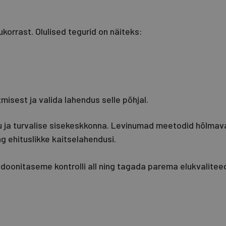
korrast. Olulised tegurid on näiteks:
sest ja valida lahendus selle põhjal.
u ja turvalise sisekeskkonna. Levinumad meetodid hõlmav
ng ehituslikke kaitselahendusi.
adoonitaseme kontrolli all ning tagada parema elukvaliteed