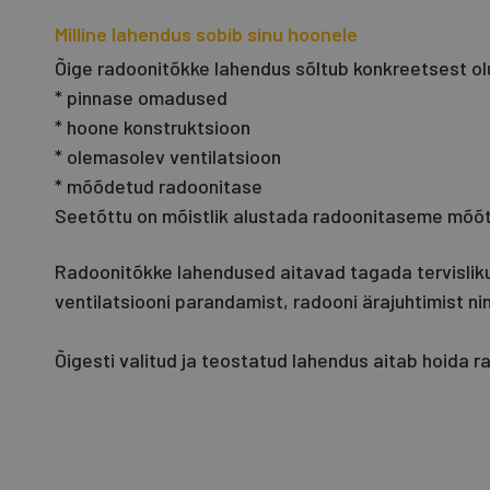
Milline lahendus sobib sinu hoonele
Õige radoonitõkke lahendus sõltub konkreetsest olu
* pinnase omadused
* hoone konstruktsioon
* olemasolev ventilatsioon
* mõõdetud radoonitase
Seetõttu on mõistlik alustada radoonitaseme mõõtmi
Radoonitõkke lahendused aitavad tagada tervislik
ventilatsiooni parandamist, radooni ärajuhtimist ni
Õigesti valitud ja teostatud lahendus aitab hoida r