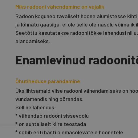
Miks radooni vähendamine on vajalik
Radoon koguneb tavaliselt hoone alumistesse kihti
ja lõhnatu gaasiga, ei ole selle olemasolu võimalik
Seetõttu kasutatakse radoonitõkke lahendusi nii
alandamiseks.
Enamlevinud radoonit
Õhutiheduse parandamine
Üks lihtsamaid viise radooni vähendamiseks on hoo
vundamendis ning põrandas.
Selline lahendus:
* vähendab radooni sissevoolu
* on suhteliselt kiire teostada
* sobib eriti hästi olemasolevatele hoonetele