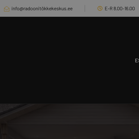
info@radoonitõkkekeskus.ee
E-R 8.00-16.00
E