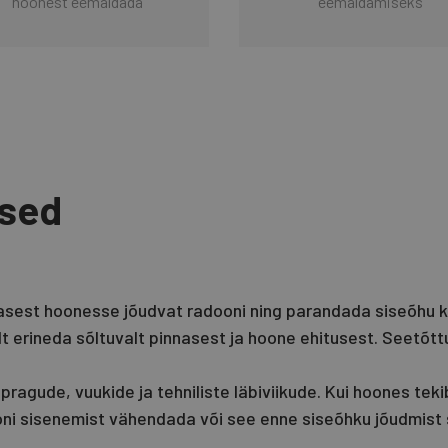
hoonest eemaldada
eemaldamiseks
used
est hoonesse jõudvat radooni ning parandada siseõhu kva
lt erineda sõltuvalt pinnasest ja hoone ehitusest. Seetõttu
agude, vuukide ja tehniliste läbiviikude. Kui hoones teki
ooni sisenemist vähendada või see enne siseõhku jõudmist