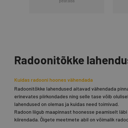
peatada
Radoonitõkke lahend
Kuidas radooni hoones vähendada
Radoonitõkke lahendused aitavad vähendada pinnas
erinevates piirkondades ning selle tase võib olulise
lahendused on olemas ja kuidas need toimivad.
Radoon liigub maapinnast hoonesse peamiselt läbi pr
kiirendada. Õigete meetmete abil on võimalik rad