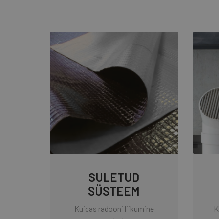
SULETUD
SÜSTEEM
Kuidas radooni liikumine
K