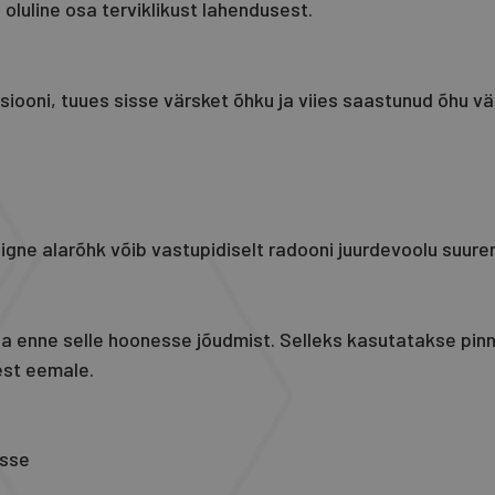
 oluline osa terviklikust lahendusest.
iooni, tuues sisse värsket õhku ja viies saastunud õhu väl
liigne alarõhk võib vastupidiselt radooni juurdevoolu suur
a enne selle hoonesse jõudmist. Selleks kasutatakse pi
est eemale.
esse