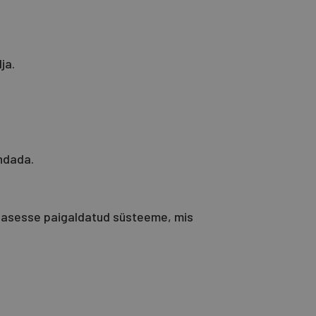
ja.
endada.
nnasesse paigaldatud süsteeme, mis