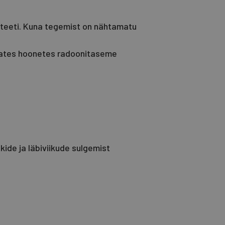
iteeti. Kuna tegemist on nähtamatu
vates hoonetes radoonitaseme
ide ja läbiviikude sulgemist