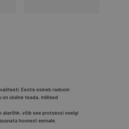
liteeti. Eestis esineb radooni
 on oluline teada, millised
b alarõhk, võib see protsessi veelgi
 suunata hoonest eemale.