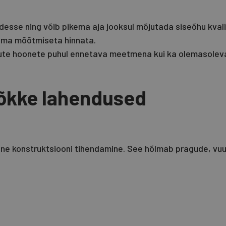
desse ning võib pikema aja jooksul mõjutada siseõhu kval
 ilma mõõtmiseta hinnata.
 uute hoonete puhul ennetava meetmena kui ka olemasole
õkke lahendused
ne konstruktsiooni tihendamine. See hõlmab pragude, vuuk