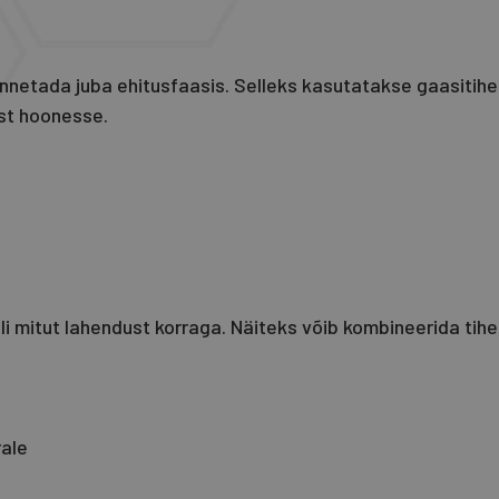
netada juba ehitusfaasis. Selleks kasutatakse gaasitiheda
est hoonesse.
mitut lahendust korraga. Näiteks võib kombineerida tihen
rale