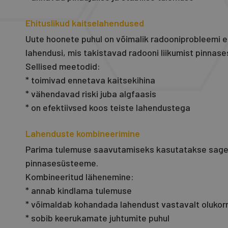
Ehituslikud kaitselahendused
Uute hoonete puhul on võimalik radooniprobleemi en
lahendusi, mis takistavad radooni liikumist pinnas
Sellised meetodid:
* toimivad ennetava kaitsekihina
* vähendavad riski juba algfaasis
* on efektiivsed koos teiste lahendustega
Lahenduste kombineerimine
Parima tulemuse saavutamiseks kasutatakse sageli 
pinnasesüsteeme.
Kombineeritud lähenemine:
* annab kindlama tulemuse
* võimaldab kohandada lahendust vastavalt olukor
* sobib keerukamate juhtumite puhul