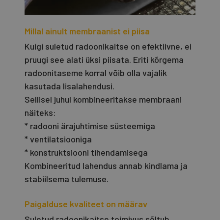
Millal ainult membraanist ei piisa
Kuigi suletud radoonikaitse on efektiivne, ei
pruugi see alati üksi piisata. Eriti kõrgema
radoonitaseme korral võib olla vajalik
kasutada lisalahendusi.
Sellisel juhul kombineeritakse membraani
näiteks:
* radooni ärajuhtimise süsteemiga
* ventilatsiooniga
* konstruktsiooni tihendamisega
Kombineeritud lahendus annab kindlama ja
stabiilsema tulemuse.
Paigalduse kvaliteet on määrav
Suletud radoonikaitse toimivus sõltub