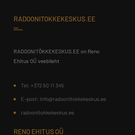
RADOONITOKKEKESKUS.EE
RADOONITÕKKEKESKUS.EE on Reno
Ehitus OÜ veebileht
Tel: +372 50 11 345
E-post: info@radoonitokkekeskus.ee
radoonitokkekeskus.ee
RENO EHITUS OÜ