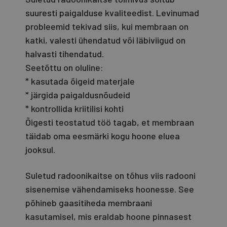
suuresti paigalduse kvaliteedist. Levinumad
probleemid tekivad siis, kui membraan on
katki, valesti ühendatud või läbiviigud on
halvasti tihendatud.
Seetõttu on oluline:
* kasutada õigeid materjale
* järgida paigaldusnõudeid
* kontrollida kriitilisi kohti
Õigesti teostatud töö tagab, et membraan
täidab oma eesmärki kogu hoone eluea
jooksul.
Suletud radoonikaitse on tõhus viis radooni
sisenemise vähendamiseks hoonesse. See
põhineb gaasitiheda membraani
kasutamisel, mis eraldab hoone pinnasest