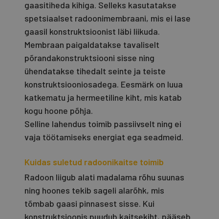
gaasitiheda kihiga. Selleks kasutatakse
spetsiaalset radoonimembraani, mis ei lase
gaasil konstruktsioonist läbi liikuda.
Membraan paigaldatakse tavaliselt
põrandakonstruktsiooni sisse ning
ühendatakse tihedalt seinte ja teiste
konstruktsiooniosadega. Eesmärk on luua
katkematu ja hermeetiline kiht, mis katab
kogu hoone põhja.
Selline lahendus toimib passiivselt ning ei
vaja töötamiseks energiat ega seadmeid.
Kuidas suletud radoonikaitse toimib
Radoon liigub alati madalama rõhu suunas
ning hoones tekib sageli alarõhk, mis
tõmbab gaasi pinnasest sisse. Kui
konstruktsioonis puudub kaitsekiht, pääseb