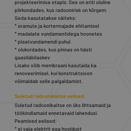
projekteerimise etapis. See on eriti oluline
piirkondades, kus radoonirisk on kõrgem.
Seda kasutatakse näiteks:
* eramute ja kortermajade ehitamisel
* madalate vundamentidega hoonetes
* plaatvundamendi puhul
* olukordades, kus pinnas on hästi
gaasiläbilaskev
Lisaks võib membraani kasutada ka
renoveerimisel, kui konstruktsioon
võimaldab selle paigaldamist.
Suletud radoonikaitse eelised
Suletud radoonikaitse on üks lihtsamaid ja
töökindlamaid ennetavaid lahendusi.
Peamised eelised:
* ei vaja elektrit ega hooldust