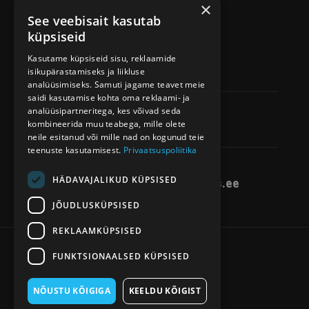
×
See veebisait kasutab
küpsiseid
Tellimine
Kasutame küpsiseid sisu, reklaamide
+372 50 11 345
isikupärastamiseks ja liikluse
analüüsimiseks. Samuti jagame teavet meie
saidi kasutamise kohta oma reklaami- ja
Tellimuste vastuvõtt
analüüsipartneritega, kes võivad seda
kombineerida muu teabega, mille olete
E-R 8.00-16.00
neile esitanud või mille nad on kogunud teie
teenuste kasutamisest.
Privaatsuspoliitika
E-post
HÄDAVAJALIKUD KÜPSISED
info@radoonitokkekeskus.ee
JÕUDLUSKÜPSISED
REKLAAMKÜPSISED
FUNKTSIONAALSED KÜPSISED
Ⓒ 2025 GUUD & BÄÄD
NÕUSTU KÕIGIGA
KEELDU KÕIGIST