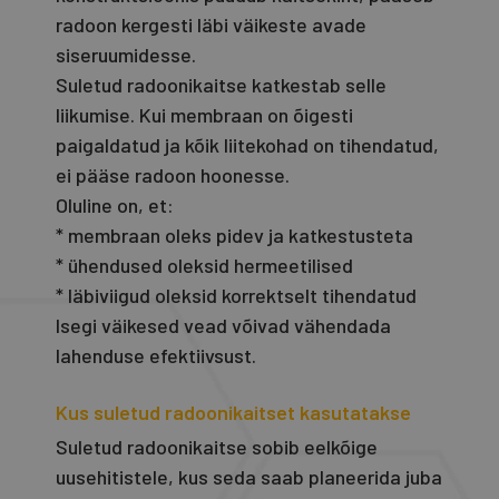
radoon kergesti läbi väikeste avade
siseruumidesse.
Suletud radoonikaitse katkestab selle
liikumise. Kui membraan on õigesti
paigaldatud ja kõik liitekohad on tihendatud,
ei pääse radoon hoonesse.
Oluline on, et:
* membraan oleks pidev ja katkestusteta
* ühendused oleksid hermeetilised
* läbiviigud oleksid korrektselt tihendatud
Isegi väikesed vead võivad vähendada
lahenduse efektiivsust.
Kus suletud radoonikaitset kasutatakse
Suletud radoonikaitse sobib eelkõige
uusehitistele, kus seda saab planeerida juba