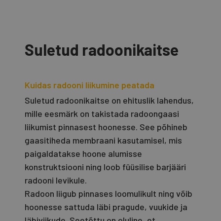
Suletud radoonikaitse
Kuidas radooni liikumine peatada
Suletud radoonikaitse on ehituslik lahendus,
mille eesmärk on takistada radoongaasi
liikumist pinnasest hoonesse. See põhineb
gaasitiheda membraani kasutamisel, mis
paigaldatakse hoone alumisse
konstruktsiooni ning loob füüsilise barjääri
radooni levikule.
Radoon liigub pinnases loomulikult ning võib
hoonesse sattuda läbi pragude, vuukide ja
läbiviikude. Seetõttu on oluline, et